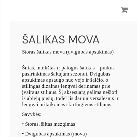
ŠALIKAS MOVA
Storas šalikas mova (dvigubas apsukimas)
Šiltas, minkštas ir patogus šalikas – puikus
pasirinkimas šaltajam sezonui. Dvigubas
apsukimas apsaugo nuo vėjo ir šalčio, o
stilingas dizainas lengvai derinamas prie
įvairaus stiliaus.
Šį aksesuarą galima nešioti
iš abiejų pusių, todėl jis dar universalesnis ir
lengvai pritaikomas skirtingiems stiliams.
Savybės:
• Storas, šiltas mezgimas
• Dvigubas apsukimas (mova)