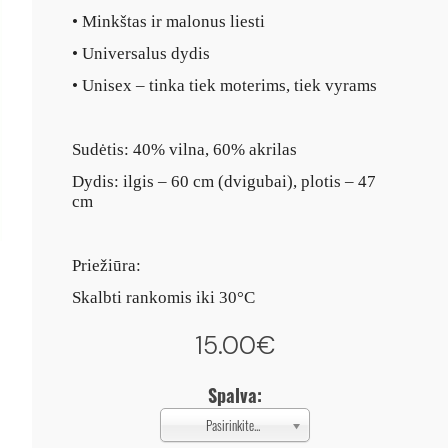
• Minkštas ir malonus liesti
• Universalus dydis
• Unisex – tinka tiek moterims, tiek vyrams
Sudėtis: 40% vilna, 60% akrilas
Dydis: ilgis – 60 cm (dvigubai), plotis – 47
cm
Priežiūra:
Skalbti rankomis iki 30°C
15.00€
Spalva:
Pasirinkite...